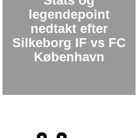
Stats og
h
legendepoint
nedtakt efter
Silkeborg IF vs FC
København