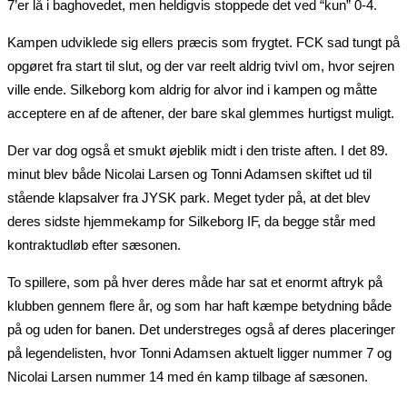
7’er lå i baghovedet, men heldigvis stoppede det ved “kun” 0-4.
Kampen udviklede sig ellers præcis som frygtet. FCK sad tungt på
opgøret fra start til slut, og der var reelt aldrig tvivl om, hvor sejren
ville ende. Silkeborg kom aldrig for alvor ind i kampen og måtte
acceptere en af de aftener, der bare skal glemmes hurtigst muligt.
Der var dog også et smukt øjeblik midt i den triste aften. I det 89.
minut blev både Nicolai Larsen og Tonni Adamsen skiftet ud til
stående klapsalver fra JYSK park. Meget tyder på, at det blev
deres sidste hjemmekamp for Silkeborg IF, da begge står med
kontraktudløb efter sæsonen.
To spillere, som på hver deres måde har sat et enormt aftryk på
klubben gennem flere år, og som har haft kæmpe betydning både
på og uden for banen. Det understreges også af deres placeringer
på legendelisten, hvor Tonni Adamsen aktuelt ligger nummer 7 og
Nicolai Larsen nummer 14 med én kamp tilbage af sæsonen.