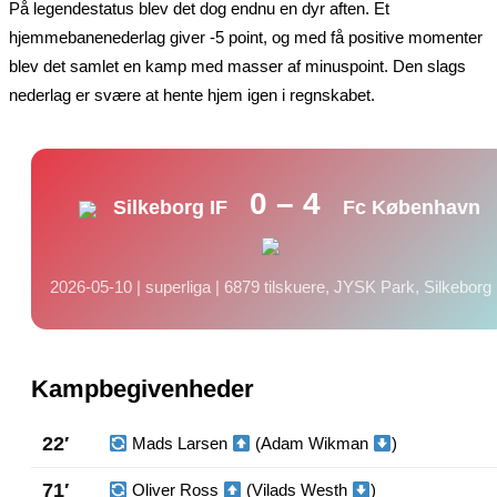
På legendestatus blev det dog endnu en dyr aften. Et
hjemmebanenederlag giver -5 point, og med få positive momenter
blev det samlet en kamp med masser af minuspoint. Den slags
nederlag er svære at hente hjem igen i regnskabet.
0 – 4
Silkeborg IF
Fc København
2026-05-10 | superliga | 6879 tilskuere, JYSK Park, Silkeborg
Kampbegivenheder
22′
Mads Larsen
(Adam Wikman
)
71′
Oliver Ross
(Vilads Westh
)