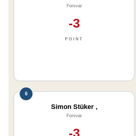
Forsvar
-3
POINT
6
Simon Stüker ,
Forsvar
-3