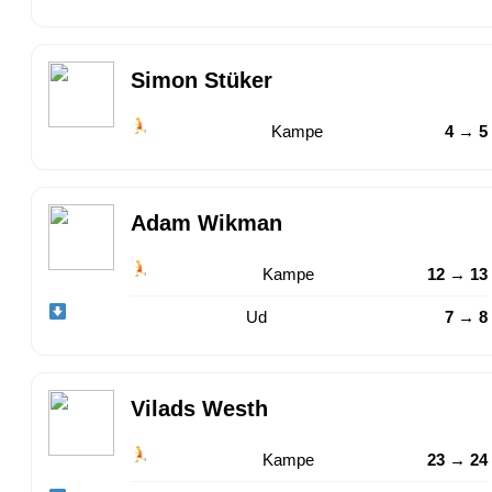
Simon Stüker
Kampe
4 → 5
Adam Wikman
Kampe
12 → 13
Ud
7 → 8
Vilads Westh
Kampe
23 → 24