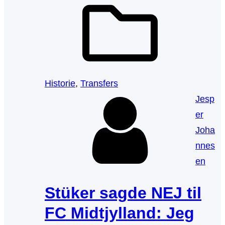
Historie
, 
Transfers
Jesp
er
Joha
nnes
en
Stüker sagde NEJ til
FC Midtjylland: Jeg