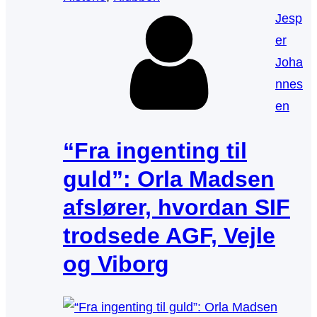
Jesp
er
Joha
nnes
en
“Fra ingenting til
guld”: Orla Madsen
afslører, hvordan SIF
trodsede AGF, Vejle
og Viborg