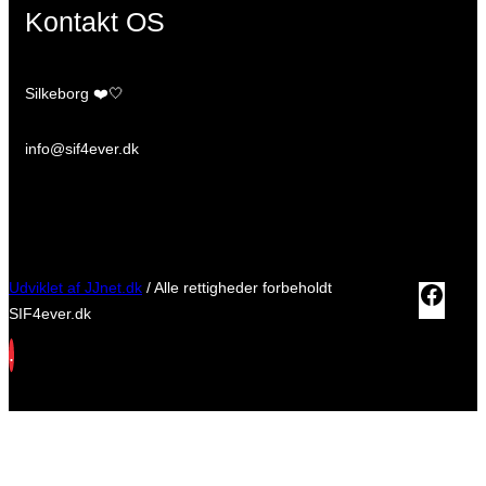
Kontakt OS
Silkeborg ❤️🤍
info@sif4ever.dk
Udviklet af JJnet.dk
/ Alle rettigheder forbeholdt
Fac
SIF4ever.dk
.