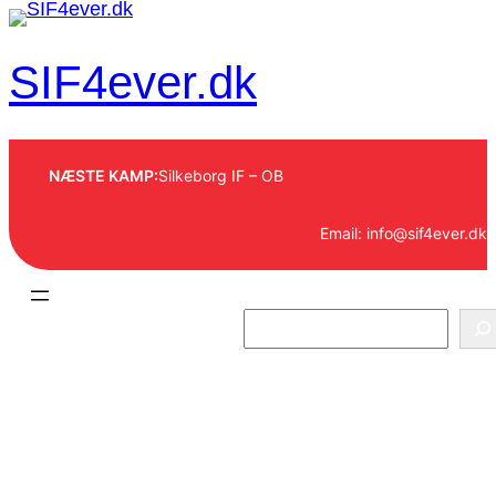
Spring
til
SIF4ever.dk
indhold
NÆSTE KAMP:
Silkeborg IF – OB
Email: info@sif4ever.dk
S
e
a
r
Kategori:
Historie
c