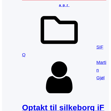
apr
SIF
Q
Marti
n
Gjøl
Optakt til silkeborg iF