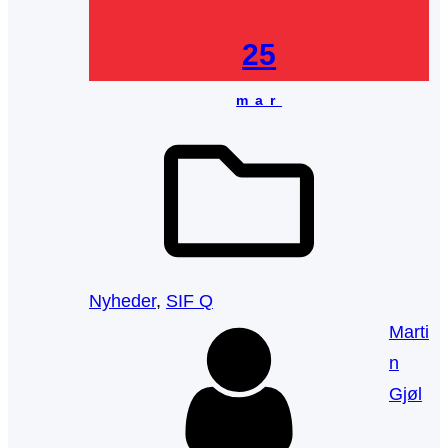
25
mar
Nyheder
, 
SIF Q
Marti
n
Gjøl