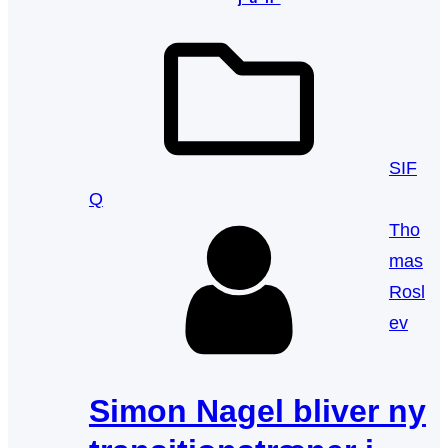
SIF
Q
Tho
mas
Rosl
ev
Simon Nagel bliver ny