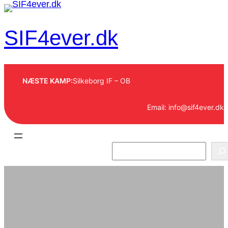
Spring
til
SIF4ever.dk
indhold
NÆSTE KAMP:
Silkeborg IF – OB
Email: info@sif4ever.dk
S
e
a
r
c