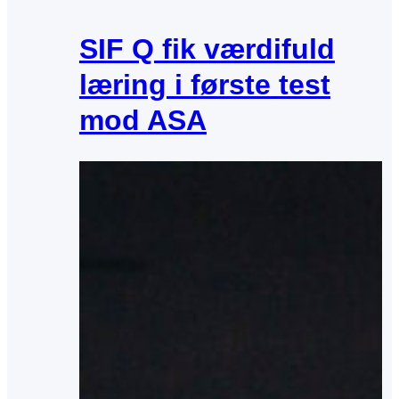
SIF Q fik værdifuld
læring i første test
mod ASA