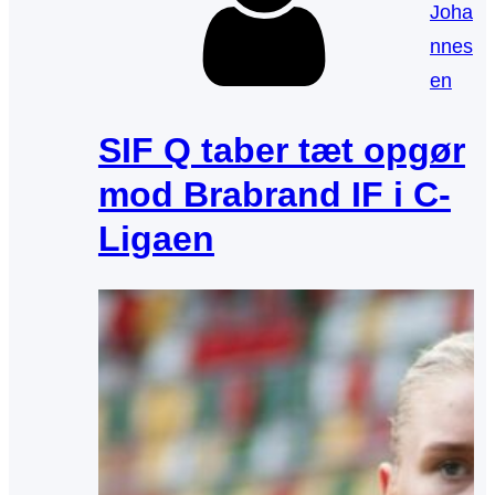
Joha
nnes
en
SIF Q taber tæt opgør
mod Brabrand IF i C-
Ligaen