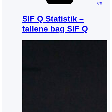
en
SIF Q Statistik –
tallene bag SIF Q