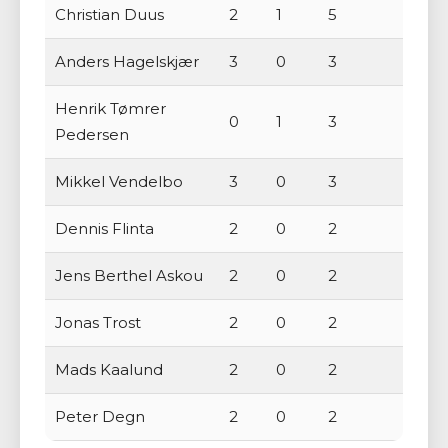
Christian Duus
2
1
5
Anders Hagelskjær
3
0
3
Henrik Tømrer
0
1
3
Pedersen
Mikkel Vendelbo
3
0
3
Dennis Flinta
2
0
2
Jens Berthel Askou
2
0
2
Jonas Trost
2
0
2
Mads Kaalund
2
0
2
Peter Degn
2
0
2