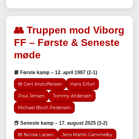
👥 Truppen mod Viborg
FF – Første & Seneste
møde
📘 Første kamp – 12. april 1987 (2-1)
🧤 Gert Kristoffersen
Hans Erfurt
Poul Jensen
Tommy Andersen
Michael Bloch Pedersen
📕 Seneste kamp – 17. august 2025 (3-2)
🧤 Nicolai Larsen
Jens Martin Gammelby