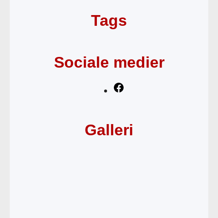
Tags
Sociale medier
F
a
c
Galleri
e
b
o
o
k