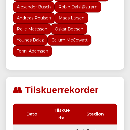
Alexander Busch
Robin Dahl Østrøm
Andreas Poulsen
Mads Larsen
Pelle Mattsson
Oskar Boesen
Younes Bakiz
Callum McCowatt
Tonni Adamsen
👥 Tilskuerrekorder
Tilskue
Dato
Stadion
rtal