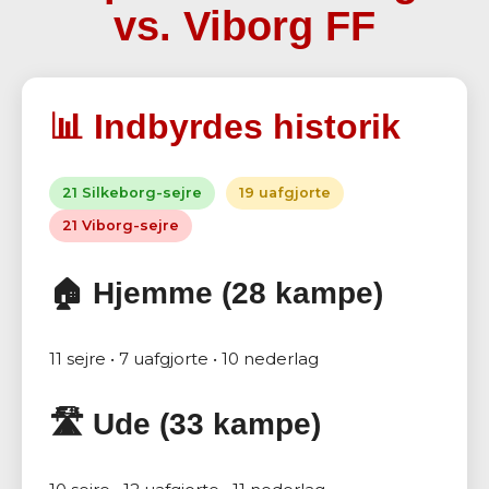
vs. Viborg FF
📊 Indbyrdes historik
21 Silkeborg-sejre
19 uafgjorte
21 Viborg-sejre
🏠 Hjemme (28 kampe)
11 sejre • 7 uafgjorte • 10 nederlag
🛣️ Ude (33 kampe)