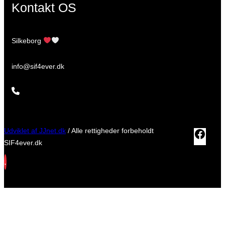
Kontakt OS
Silkeborg
info@sif4ever.dk
Udviklet af JJnet.dk
/ Alle rettigheder forbeholdt
Fac
SIF4ever.dk
.