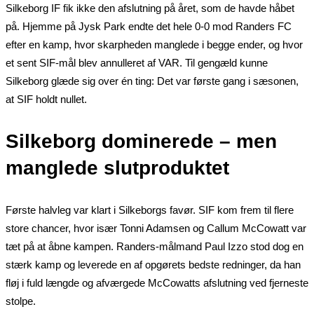
Silkeborg IF fik ikke den afslutning på året, som de havde håbet
på. Hjemme på Jysk Park endte det hele 0-0 mod Randers FC
efter en kamp, hvor skarpheden manglede i begge ender, og hvor
et sent SIF-mål blev annulleret af VAR. Til gengæld kunne
Silkeborg glæde sig over én ting: Det var første gang i sæsonen,
at SIF holdt nullet.
Silkeborg dominerede – men
manglede slutproduktet
Første halvleg var klart i Silkeborgs favør. SIF kom frem til flere
store chancer, hvor især Tonni Adamsen og Callum McCowatt var
tæt på at åbne kampen. Randers-målmand Paul Izzo stod dog en
stærk kamp og leverede en af opgørets bedste redninger, da han
fløj i fuld længde og afværgede McCowatts afslutning ved fjerneste
stolpe.