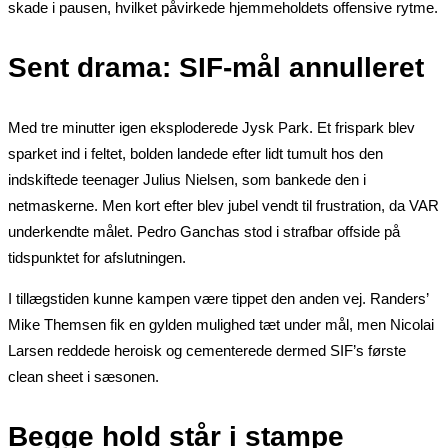
skade i pausen, hvilket påvirkede hjemmeholdets offensive rytme.
Sent drama: SIF-mål annulleret
Med tre minutter igen eksploderede Jysk Park. Et frispark blev
sparket ind i feltet, bolden landede efter lidt tumult hos den
indskiftede teenager Julius Nielsen, som bankede den i
netmaskerne. Men kort efter blev jubel vendt til frustration, da VAR
underkendte målet. Pedro Ganchas stod i strafbar offside på
tidspunktet for afslutningen.
I tillægstiden kunne kampen være tippet den anden vej. Randers’
Mike Themsen fik en gylden mulighed tæt under mål, men Nicolai
Larsen reddede heroisk og cementerede dermed SIF’s første
clean sheet i sæsonen.
Begge hold står i stampe