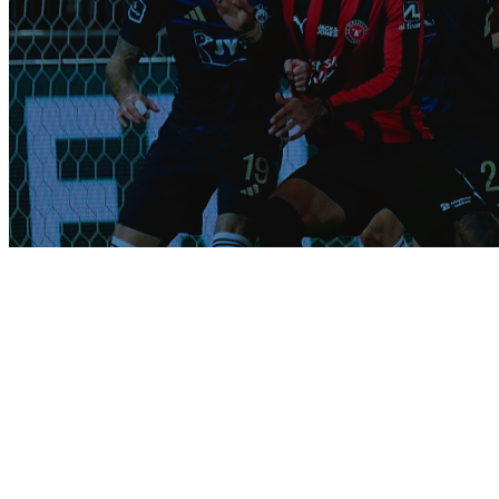
Silkeborg og
Randers spillede
målløs affære på
Jysk Park