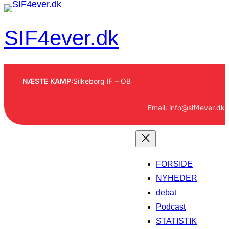
Spring
til
SIF4ever.dk
indhold
NÆSTE KAMP:
Silkeborg IF – OB
Email: info@sif4ever.dk
FORSIDE
NYHEDER
debat
Podcast
STATISTIK