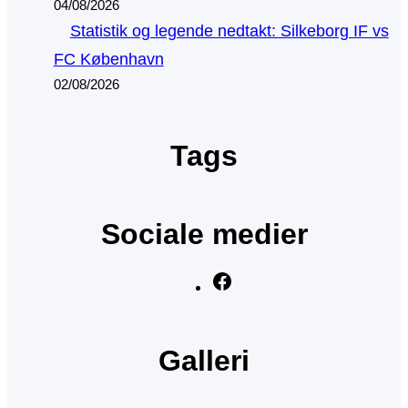
04/08/2026
Statistik og legende nedtakt: Silkeborg IF vs
FC København
02/08/2026
Tags
Sociale medier
F
a
c
Galleri
e
b