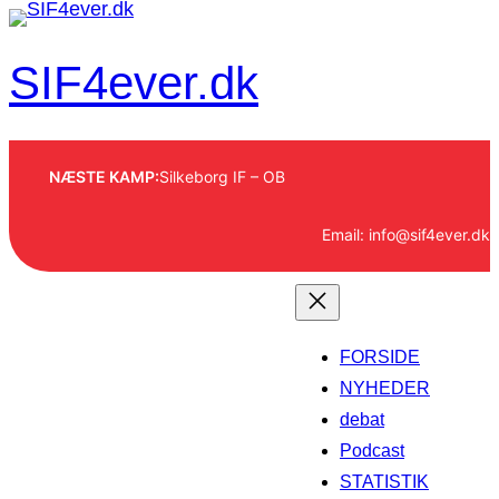
Spring
til
SIF4ever.dk
indhold
NÆSTE KAMP:
Silkeborg IF – OB
Email: info@sif4ever.dk
FORSIDE
NYHEDER
debat
Podcast
STATISTIK