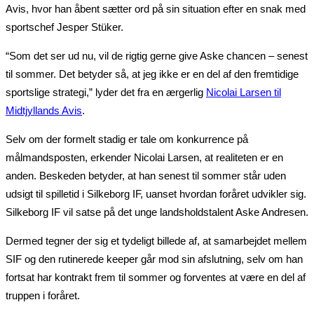
Avis, hvor han åbent sætter ord på sin situation efter en snak med
sportschef Jesper Stüker.
“Som det ser ud nu, vil de rigtig gerne give Aske chancen – senest
til sommer. Det betyder så, at jeg ikke er en del af den fremtidige
sportslige strategi,” lyder det fra en ærgerlig
Nicolai Larsen til
Midtjyllands Avis
.
Selv om der formelt stadig er tale om konkurrence på
målmandsposten, erkender Nicolai Larsen, at realiteten er en
anden. Beskeden betyder, at han senest til sommer står uden
udsigt til spilletid i Silkeborg IF, uanset hvordan foråret udvikler sig.
Silkeborg IF vil satse på det unge landsholdstalent Aske Andresen.
Dermed tegner der sig et tydeligt billede af, at samarbejdet mellem
SIF og den rutinerede keeper går mod sin afslutning, selv om han
fortsat har kontrakt frem til sommer og forventes at være en del af
truppen i foråret.