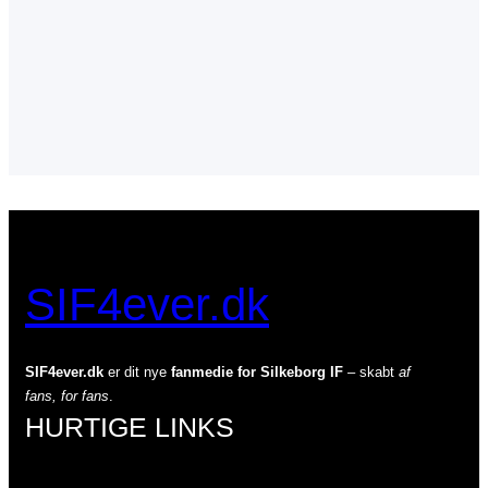
o
o
k
SIF4ever.dk
SIF4ever.dk
er dit nye
fanmedie for Silkeborg IF
– skabt
af
fans, for fans
.
HURTIGE LINKS