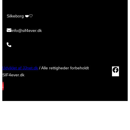
Silkeborg ❤️🤍
info@sif4ever.dk
Udviklet af JJnet.dk
/ Alle rettigheder forbeholdt
Fac
SIF4ever.dk
.