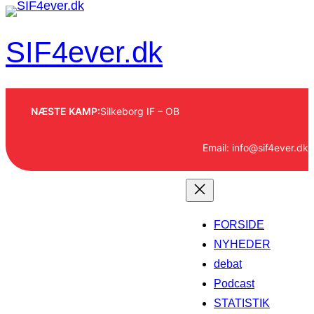
Spring
til
SIF4ever.dk
indhold
NÆSTE KAMP:
Silkeborg IF – OB
Email: info@sif4ever.dk
FORSIDE
NYHEDER
debat
Podcast
STATISTIK