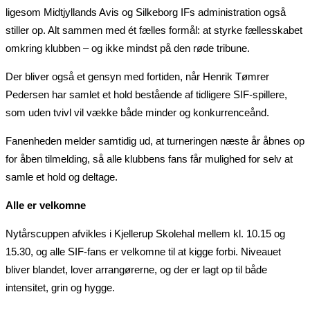
ligesom Midtjyllands Avis og Silkeborg IFs administration også
stiller op. Alt sammen med ét fælles formål: at styrke fællesskabet
omkring klubben – og ikke mindst på den røde tribune.
Der bliver også et gensyn med fortiden, når Henrik Tømrer
Pedersen har samlet et hold bestående af tidligere SIF-spillere,
som uden tvivl vil vække både minder og konkurrenceånd.
Fanenheden melder samtidig ud, at turneringen næste år åbnes op
for åben tilmelding, så alle klubbens fans får mulighed for selv at
samle et hold og deltage.
Alle er velkomne
Nytårscuppen afvikles i Kjellerup Skolehal mellem kl. 10.15 og
15.30, og alle SIF-fans er velkomne til at kigge forbi. Niveauet
bliver blandet, lover arrangørerne, og der er lagt op til både
intensitet, grin og hygge.