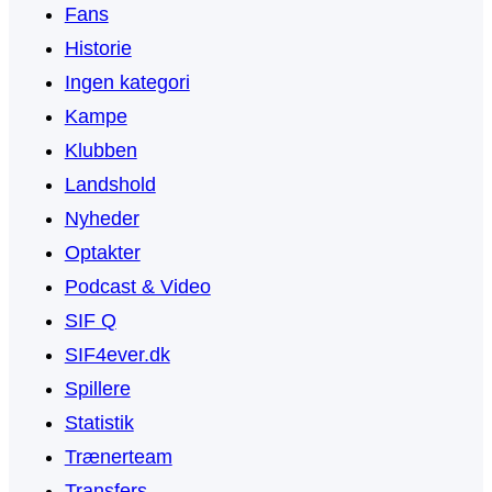
Fans
Historie
Ingen kategori
Kampe
Klubben
Landshold
Nyheder
Optakter
Podcast & Video
SIF Q
SIF4ever.dk
Spillere
Statistik
Trænerteam
Transfers