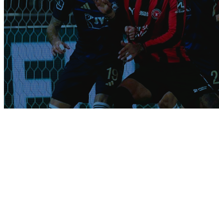
Fanenheden inviterer
til Nytårscup i
vinterpausen