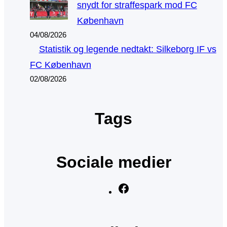
snydt for straffespark mod FC
København
04/08/2026
Statistik og legende nedtakt: Silkeborg IF vs
FC København
02/08/2026
Tags
Sociale medier
F
a
c