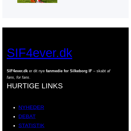
SIF4ever.dk
SIF4ever.dk
er dit nye
fanmedie for Silkeborg IF
– skabt
af
fans, for fans
.
HURTIGE LINKS
NYHEDER
DEBAT
STATISTIK