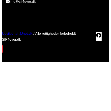
info@sif4ever.dk
Udviklet af JJnet.dk
/ Alle rettigheder forbeholdt
Fac
SIF4ever.dk
.