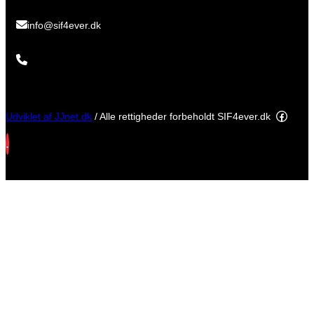
info@sif4ever.dk
Facebo
Udviklet af JJnet.dk
/ Alle rettigheder forbeholdt SIF4ever.dk
.