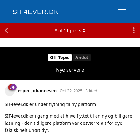
SIF4EVER.DK
8
of
11
posts
Off Topic
Andet
Nye servere
Jesper-Johannesen
Oct 22, 2025
Edited
SIF4ever.dk er under flytning til ny platform
SIF4ever.dk er i gang med at blive flyttet til en ny og billigere
løsning - den tidligere platform var desværre alt for dyr,
faktisk helt uhørt dyr.