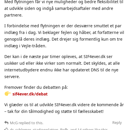
Med flytningen får vi nye muligheder og bedre fleksibilitet til
at udvikle siden og indgå samarbejdsaftaler med andre
partnere.
I forbindelse med flytningen er der desværre smuttet et par
indlæg fra i dag. Vi beklager fejlen og håber, at forfatterne vil
genopslå deres indlæg. Det drejer sig formentlig kun om tre
indlæg i Vejle-tråden.
Der kan i de næste par timer opleves, at SIF4ever.dk ser
usikker ud eller ikke virker som normalt. Det skyldes, at alle
internetudbydere endnu ikke har opdateret DNS til de nye
servere.
Fremover finder du debatten på:
sif4ever.dk/debat
Vi glæder os til at udvikle SIF4ever.dk videre de kommende år
– tak for din tålmodighed og støtte til fællesskabet!
Reply
McG
replied to this.
dr_schlemer
,
stadionplatten
,
Bofh
, and
14
others
like this
.