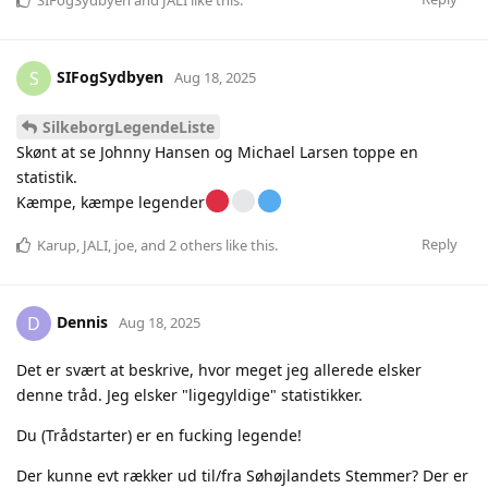
SIFogSydbyen
and
JALI
like this
.
SIFogSydbyen
S
Aug 18, 2025
SilkeborgLegendeListe
Skønt at se Johnny Hansen og Michael Larsen toppe en
statistik.
Kæmpe, kæmpe legender
Reply
Karup
,
JALI
,
joe
, and
2
others
like this
.
Dennis
D
Aug 18, 2025
Det er svært at beskrive, hvor meget jeg allerede elsker
denne tråd. Jeg elsker "ligegyldige" statistikker.
Du (Trådstarter) er en fucking legende!
Der kunne evt rækker ud til/fra Søhøjlandets Stemmer? Der er