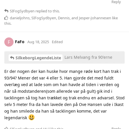
Reply
SIFogSydbyen
replied to this.
danieljohns
,
SIFogSydbyen
,
Dennis
, and
Jesper-Johannesen
like
this
.
FaFo
F
Aug 18, 2025
Edited
Lars Melvang fra 90'erne
SilkeborgLegendeListe
Er der nogen der kan huske hvor mange røde kort han trak i
93/94? Mener det var 4 eller 5. Han gjorde det med fuldt
overlæg ved at lade som om han havde al tiden i verden og
når så modstanderen(som allerede var på gult) gik ind i
tacklingen så tog han trækket og trak endnu en advarsel. Stod
selv 5 meter fra da han lavede den på Ove Hansen ude i Ikast
og han smilede da han så tacklingen komme, det var
legendarisk
Reply