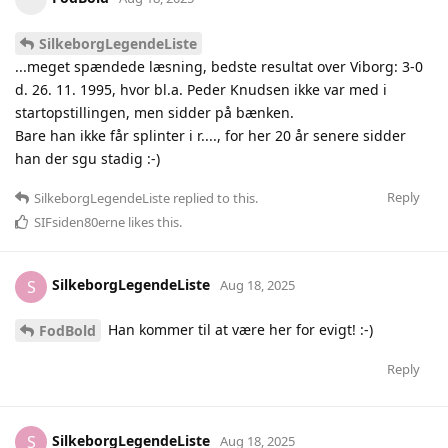
SilkeborgLegendeListe
...meget spændede læsning, bedste resultat over Viborg: 3-0
d. 26. 11. 1995, hvor bl.a. Peder Knudsen ikke var med i
startopstillingen, men sidder på bænken.
Bare han ikke får splinter i r...., for her 20 år senere sidder
han der sgu stadig :-)
Reply
SilkeborgLegendeListe
replied to this.
SIFsiden80erne
likes this
.
SilkeborgLegendeListe
S
Aug 18, 2025
Han kommer til at være her for evigt! :-)
FodBold
Reply
SilkeborgLegendeListe
S
Aug 18, 2025