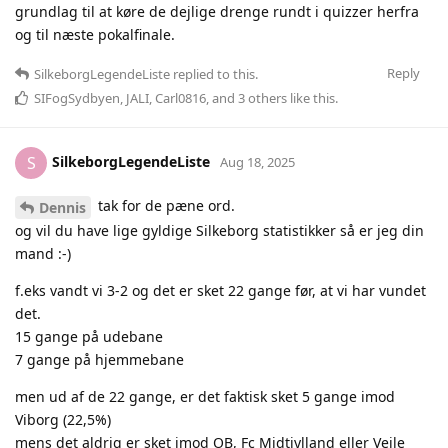
grundlag til at køre de dejlige drenge rundt i quizzer herfra
og til næste pokalfinale.
Reply
SilkeborgLegendeListe
replied to this.
SIFogSydbyen
,
JALI
,
Carl0816
, and
3
others
like this
.
SilkeborgLegendeListe
S
Aug 18, 2025
tak for de pæne ord.
Dennis
og vil du have lige gyldige Silkeborg statistikker så er jeg din
mand :-)
f.eks vandt vi 3-2 og det er sket 22 gange før, at vi har vundet
det.
15 gange på udebane
7 gange på hjemmebane
men ud af de 22 gange, er det faktisk sket 5 gange imod
Viborg (22,5%)
mens det aldrig er sket imod OB, Fc Midtjylland eller Vejle