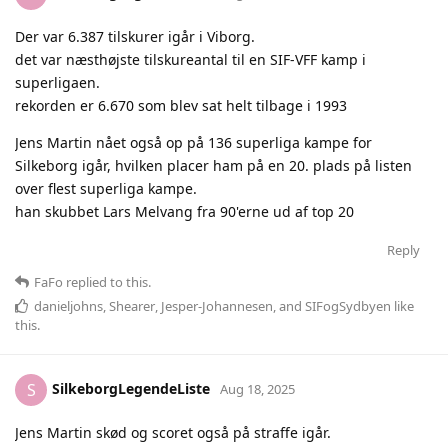
Der var 6.387 tilskurer igår i Viborg.
det var næsthøjste tilskureantal til en SIF-VFF kamp i
superligaen.
rekorden er 6.670 som blev sat helt tilbage i 1993
Jens Martin nået også op på 136 superliga kampe for
Silkeborg igår, hvilken placer ham på en 20. plads på listen
over flest superliga kampe.
han skubbet Lars Melvang fra 90'erne ud af top 20
Reply
FaFo
replied to this.
danieljohns
,
Shearer
,
Jesper-Johannesen
, and
SIFogSydbyen
like
this
.
SilkeborgLegendeListe
S
Aug 18, 2025
Jens Martin skød og scoret også på straffe igår.