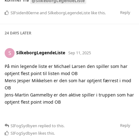
@SilkeborgLegendeListe
Reply
SIFsiden80erne
and
SilkeborgLegendeListe
like this
.
24 DAYS
LATER
SilkeborgLegendeListe
S
Sep 11, 2025
På min legende liste er Michael Larsen den spiller som har
optjent flest point til listen mod OB
Mens Jesper Mikkelsen er den som har optjent færrest i mod
OB
Jens-Martin Gammelby er den aktive spiller i truppen som har
optjent flest point imod OB
Reply
SIFogSydbyen
replied to this.
SIFogSydbyen
likes this
.