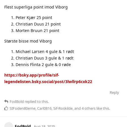
Flest superliga point imod Viborg
Peter Kjær 25 point
Christian Duus 21 point
Morten Bruun 21 point
Største bisse mod Viborg
Michael Larsen 4 gule & 1 rødt
Christian Duus 3 gule & 1 rødt
Dennis Flinta 2 gule & 0 røde
https://bsky.app/profile/sif-
legendelisten.bsky.social/post/3lwllrp6cxk22
Reply
FodBold
replied to this.
SIFsiden80erne
,
Carl0816
,
Sif-Roskilde
, and
4
others
like this
.
FodBold
Aug 18, 2025