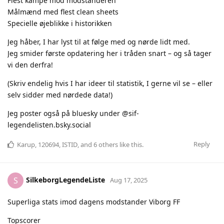
Flest kampe mod modstanderen
Målmænd med flest clean sheets
Specielle øjeblikke i historikken
Jeg håber, I har lyst til at følge med og nørde lidt med.
Jeg smider første opdatering her i tråden snart – og så tager
vi den derfra!
(Skriv endelig hvis I har ideer til statistik, I gerne vil se – eller
selv sidder med nørdede data!)
Jeg poster også på bluesky under ‪@sif-
legendelisten.bsky.social‬
Reply
Karup
,
120694
,
ISTID
, and
6
others
like this
.
SilkeborgLegendeListe
S
Aug 17, 2025
Superliga stats imod dagens modstander Viborg FF
Topscorer