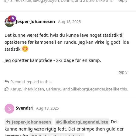
Sif-Roskilde
,
SIFogSydbyen
,
Dennis
, and
2
others
like this
.
Jesper-Johannesen
Aug 18, 2025
Det kunne været fedt, hvis du kunne lave noget statistik til
optakterne før kampene i en runde. Jeg kan virkelig godt lide
statistik
Jeg opretter kamptråde - 2-3 dage før en kamp.
Reply
Svends1
replied to this.
Karup
,
Therkildsen
,
Carl0816
, and
SilkeborgLegendeListe
like this
.
Svends1
S
Aug 18, 2025
Det
Jesper-Johannesen
@SilkeborgLegendeListe
kunne nemlig være rigtig fedt. Det er simpelthen guld der
kommer fra