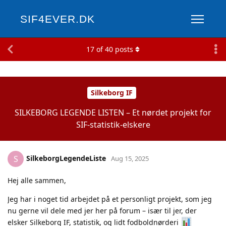
SIF4EVER.DK
17
of
40
posts
Silkeborg IF
SILKEBORG LEGENDE LISTEN – Et nørdet projekt for
SIF-statistik-elskere
SilkeborgLegendeListe
S
Aug 15, 2025
Hej alle sammen,
Jeg har i noget tid arbejdet på et personligt projekt, som jeg
nu gerne vil dele med jer her på forum – især til jer, der
elsker Silkeborg IF, statistik, og lidt fodboldnørderi