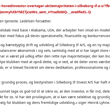
y-hovedinvestor-overtager-aktiemajoriteten-i-silkeborg-if-a-
vmyhXbYMZ7jcwWo_aem_nYtadb66Q-__ave0fwEL-Q
den tjeneste. Ledelsen forsætter.
sselskab med base i Alabama, USA, der arbejder hen imod en model f
ber med fokus på deres operationelle, finansielle og konkurrence
l og bæredygtig drift og udvikling af Silkeborg IF A/S, og en ny majo
alancerer økonomisk i sig selv, samtidig med at vi har taget store s
 vi været på udkig efter den rette nye majoritetsejer, der kan bid
hjælpe klubben med at opnå dette, og vi ved, at de deler vores vær
 er vi blevet forsikret om deres dedikation, professionalisme og i
 grundig proces, og bestyrelsen i Silkeborg IF Invest A/S har haft 
nnet tage os god tid til at sikre os, at den investor, vi får ind, del
t for os. Vi har det privilegium, at vi kan være selektive og grundi
 valg for klubben og dens fremtidige udvikling,« siger Henrik Lyhne