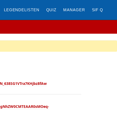
LEGENDELISTEN
QUIZ
MANAGER
SIF Q
N_638SG1VTra7KHjbz8fAw
wZXh0bgNhZW0CMTEAAR0sMOeq-