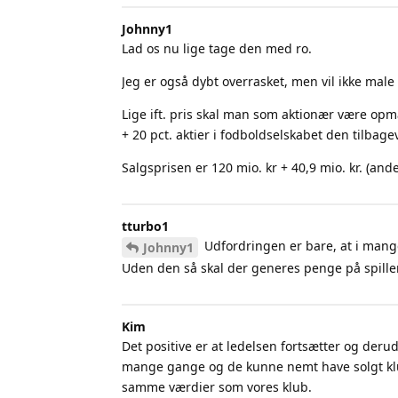
Johnny1
Lad os nu lige tage den med ro.
Jeg er også dybt overrasket, men vil ikke mal
Lige ift. pris skal man som aktionær være opm
+ 20 pct. aktier i fodboldselskabet den tilbag
Salgsprisen er 120 mio. kr + 40,9 mio. kr. (and
tturbo1
Udfordringen er bare, at i mang
Johnny1
Uden den så skal der generes penge på spiller
Kim
Det positive er at ledelsen fortsætter og der
mange gange og de kunne nemt have solgt klub
samme værdier som vores klub.