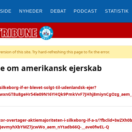
SIDE
NYHEDER
DEBAT
PODCAST
STATISTIK
sion of this site. Try hard-refreshing this page to fix the error.
ale om amerikansk ejerskab
lkeborg-if-er-blevet-solgt-til-udenlandsk-ejer?
jwxnGT8u8geHr54le09N16YHQk9PmkVvF7JHhj8miynCgOzg_aem_
tor-overtager-aktiemajoriteten-i-silkeborg-if-a-s/?fbclid=I
vmyhXbYMZ7jcwWo_aem_nYtadb66Q-__ave0fwEL-Q