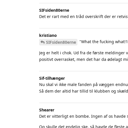
SIFsiden80erne
Det er rart med en tråd overskrift der er retvise
kristiano
"What the fucking what!1
SIFsiden80erne
Jeg er helt i chok. Ud fra de første meldinger v
positivt overrasket, men det har da ødelagt m
Sif-tilhænger
Nu skal vi ikke male fanden på væggen endn
Så dem der altid har tillid til klubben og skæ
Shearer
Det er vitterligt en bombe. Ingen af os havde
Og skulle det endelig ske, så havde de fleste af