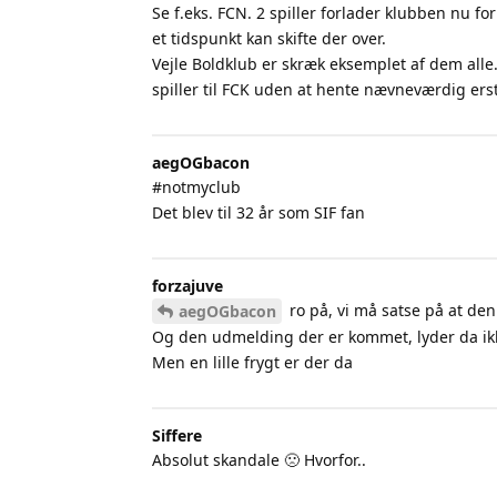
Se f.eks. FCN. 2 spiller forlader klubben nu fo
et tidspunkt kan skifte der over.
Vejle Boldklub er skræk eksemplet af dem alle
spiller til FCK uden at hente nævneværdig ers
aegOGbacon
#notmyclub
Det blev til 32 år som SIF fan
forzajuve
ro på, vi må satse på at den
aegOGbacon
Og den udmelding der er kommet, lyder da ikke
Men en lille frygt er der da
Siffere
Absolut skandale 🙁 Hvorfor..