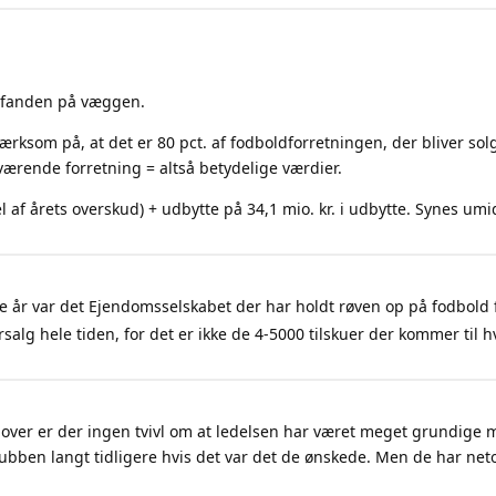
e fanden på væggen.
ærksom på, at det er 80 pct. af fodboldforretningen, der bliver so
eværende forretning = altså betydelige værdier.
el af årets overskud) + udbytte på 34,1 mio. kr. i udbytte. Synes umi
e år var det Ejendomsselskabet der har holdt røven op på fodbold 
salg hele tiden, for det er ikke de 4-5000 tilskuer der kommer til
udover er der ingen tvivl om at ledelsen har været meget grundige m
ben langt tidligere hvis det var det de ønskede. Men de har neto