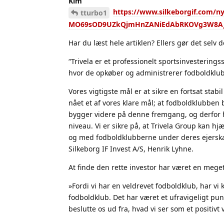
Kim
https://www.silkeborgif.com/n
tturbo1
MO69sOD9UZkQjmHnZANiEdAbRKOVg3W8AJe
Har du læst hele artiklen? Ellers gør det selv 
“Trivela er et professionelt sportsinvestering
hvor de opkøber og administrerer fodboldklub
Vores vigtigste mål er at sikre en fortsat stabi
nået et af vores klare mål; at fodboldklubben b
bygger videre på denne fremgang, og derfor har
niveau. Vi er sikre på, at Trivela Group kan 
og med fodboldklubberne under deres ejerskab,
Silkeborg IF Invest A/S, Henrik Lyhne.
At finde den rette investor har været en meget
»Fordi vi har en veldrevet fodboldklub, har vi ku
fodboldklub. Det har været et ufravigeligt punk
beslutte os ud fra, hvad vi ser som et positivt