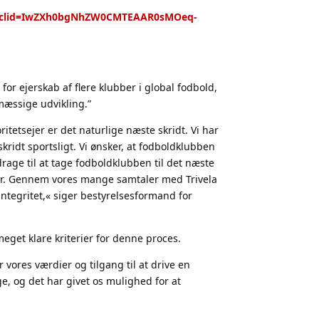
s/?fbclid=IwZXh0bgNhZW0CMTEAAR0sMOeq-
or ejerskab af flere klubber i global fodbold,
mæssige udvikling.”
ritetsejer er det naturlige næste skridt. Vi har
kridt sportsligt. Vi ønsker, at fodboldklubben
rage til at tage fodboldklubben til det næste
dier. Gennem vores mange samtaler med Trivela
ntegritet,« siger bestyrelsesformand for
meget klare kriterier for denne proces.
er vores værdier og tilgang til at drive en
ge, og det har givet os mulighed for at
.