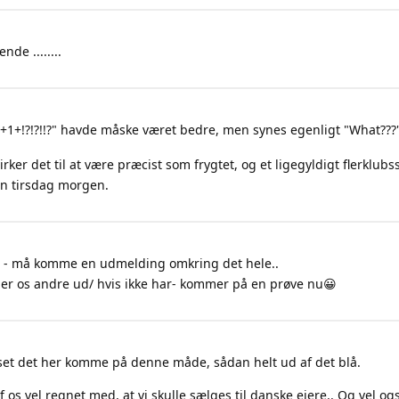
nde ........
+1+!?!?!!?" havde måske været bedre, men synes egenligt "What???
irker det til at være præcist som frygtet, og et ligegyldigt flerklubs
in tirsdag morgen.
u - må komme en udmelding omkring det hele..
lder os andre ud/ hvis ikke har- kommer på en prøve nu😀
 set det her komme på denne måde, sådan helt ud af det blå.
 os vel regnet med, at vi skulle sælges til danske ejere.. Og vel også