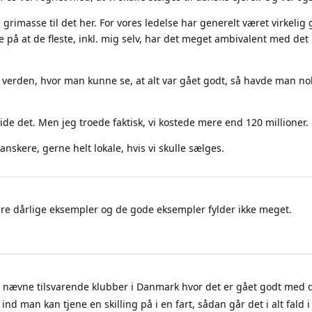
e grimasse til det her. For vores ledelse har generelt været virkelig 
te på at de fleste, inkl. mig selv, har det meget ambivalent med de
 i verden, hvor man kunne se, at alt var gået godt, så havde man n
vide det. Men jeg troede faktisk, vi kostede mere end 120 millioner.
anskere, gerne helt lokale, hvis vi skulle sælges.
 flere dårlige eksempler og de gode eksempler fylder ikke meget.
ke nævne tilsvarende klubber i Danmark hvor det er gået godt med d
d man kan tjene en skilling på i en fart, sådan går det i alt fald i