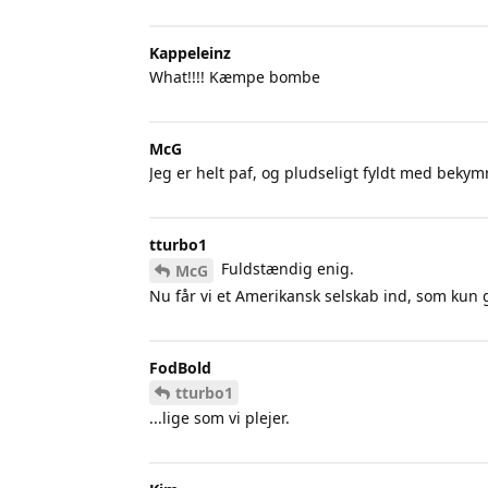
Kappeleinz
What!!!! Kæmpe bombe
McG
Jeg er helt paf, og pludseligt fyldt med beky
tturbo1
Fuldstændig enig.
McG
Nu får vi et Amerikansk selskab ind, som kun gå
FodBold
tturbo1
...lige som vi plejer.